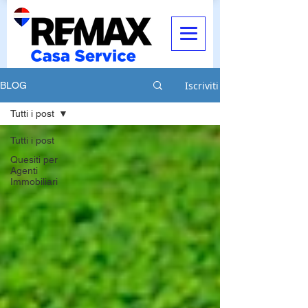
Iscriviti
BLOG
Tutti i post
Tutti i post
Quesiti per
Agenti
Immobiliari