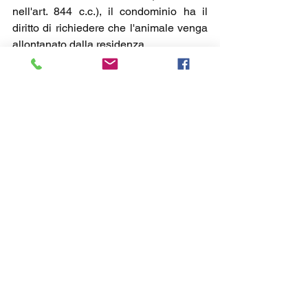
nell'art. 844 c.c.), il condominio ha il 
diritto di richiedere che l'animale venga 
allontanato dalla residenza.
Noi di RE/MAX Casa Service, in qualità 
di professionisti in campo immobiliare, 
suggeriamo ad ogni inquilino che cerca 
un immobile in locazione di informare 
l’agente immobiliare dell’eventuale 
presenza di animali da compagnia già 
dalla prima telefonata: l’agente 
immobiliare potrà aiutarti a trovare la 
soluzione giusta, se debitamente 
informato.
#remaxcasaservice
#agenteimmobiliare
#comprarecasa
notizie immobiliari