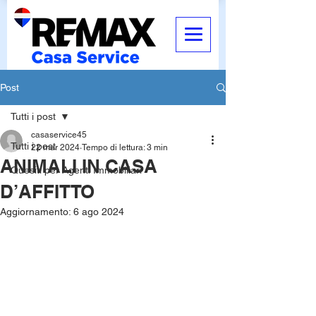
Post
Tutti i post
casaservice45
Tutti i post
22 mar 2024
Tempo di lettura: 3 min
ANIMALI IN CASA
Quesiti per Agenti Immobiliari
D’AFFITTO
Aggiornamento:
6 ago 2024