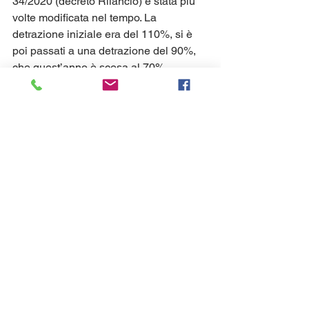
34/2020 (decreto Rilancio) è stata più 
volte modificata nel tempo. La 
detrazione iniziale era del 110%, si è 
poi passati a una detrazione del 90%, 
che quest’anno è scesa al 70%.
Sismabonus, la scadenza nel 
2024
Il 
sisma bonus
, per le spese sostenute 
dal 1° gennaio 2017 al 
31 dicembre 
2024
, offre la possibilità di beneficiare 
di una detrazione del 50%, che deve 
essere calcolata su un ammontare 
massimo di 96.000 euro per unità 
immobiliare (per ciascun anno) e che 
deve essere ripartita in cinque quote 
annuali di pari importo. 
Come spiegato dall’Agenzia delle 
Entrate, la detrazione è più elevata (70 