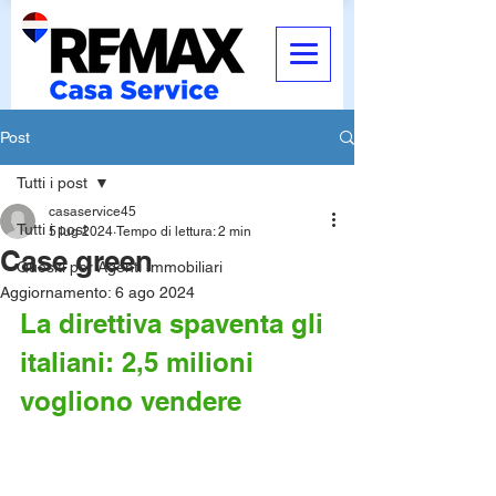
Post
Tutti i post
casaservice45
Tutti i post
5 lug 2024
Tempo di lettura: 2 min
Case green
Quesiti per Agenti Immobiliari
Aggiornamento:
6 ago 2024
La direttiva spaventa gli 
italiani: 2,5 milioni 
vogliono vendere