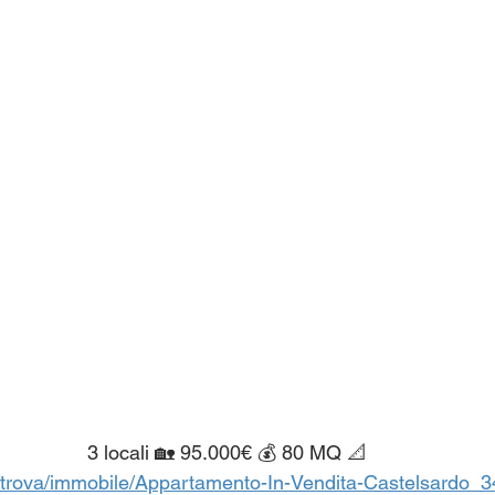
						 3 locali 🏡 95.000€ 💰 80 MQ 📐
t/trova/immobile/Appartamento-In-Vendita-Castelsardo_