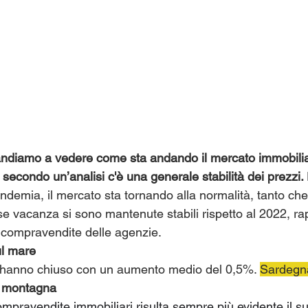
i andiamo a vedere come sta andando il mercato immobilia
econdo un’analisi c'è una generale stabilità dei prezzi. 
ndemia, il mercato sta tornando alla normalità, tanto che
se vacanza si sono mantenute stabili rispetto al 2022, ra
e compravendite delle agenzie.
ul mare
 hanno chiuso con un aumento medio del 0,5%. 
Sardegn
in montagna 
ompravendite immobiliari risulta sempre più evidente il s