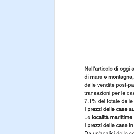
Nell’articolo di ogg
di mare e montagna, s
delle vendite post-pa
transazioni per le ca
7,1% del totale dell
I prezzi delle case s
Le 
località marittime
I prezzi delle case 
Da un'analisi delle c