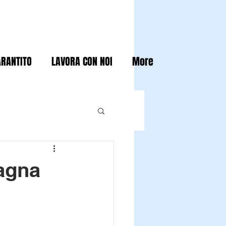
ARANTITO
LAVORA CON NOI
More
agna