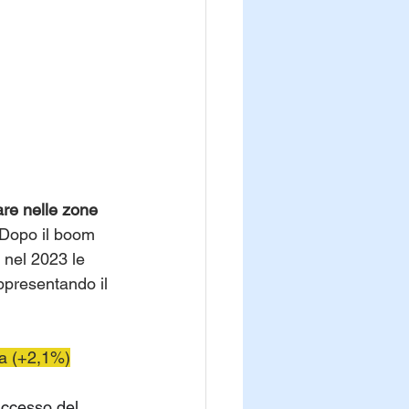
re nelle zone 
Dopo il boom 
 nel 2023 le 
ppresentando il 
a (+2,1%)
uccesso del 